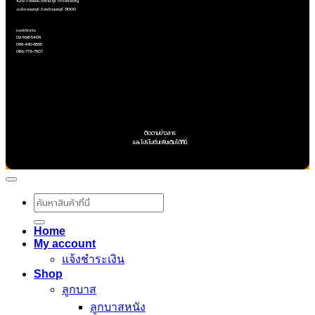
426/1 ถนนประชาราษฎร์ ต.ตลาดขวัญ
อ.เมืองนนทบุรี จังหวัดนนทบุรี 11000
เบอร์ติดต่อ
02-968-5409
099-490-8555
086-776-7507
ติดตามข่าวสาร
และโปรโมชั่นเพิ่มเติมได้ที่นี่
ค้นหา:
Home
My account
แจ้งชำระเงิน
Shop
ลูกบาส
ลูกบาสหนัง