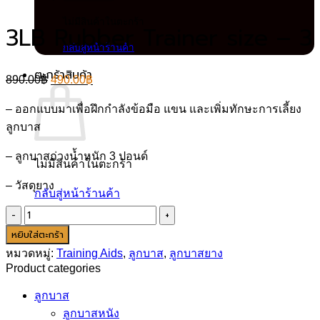
ไม่มีสินค้าในตะกร้า
3LB Rubber Trainer size – 3
กลับสู่หน้าร้านค้า
ตะกร้าสินค้า
Original
Current
890.00
฿
490.00
฿
price
price
was:
is:
– ออกแบบมาเพื่อฝึกกำลังข้อมือ แขน และเพิ่มทักษะการเลี้ยง
890.00฿.
490.00฿.
ลูกบาส
– ลูกบาสถ่วงน้ำหนัก 3 ปอนด์
ไม่มีสินค้าในตะกร้า
– วัสดุยาง
กลับสู่หน้าร้านค้า
จำนวน
3LB
หยิบใส่ตะกร้า
Rubber
หมวดหมู่:
Training Aids
,
ลูกบาส
,
ลูกบาสยาง
Trainer
size
Product categories
-
3
ลูกบาส
ชิ้น
ลูกบาสหนัง