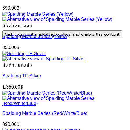
690.00
฿
สินค้าหมดแล้ว
Click to accept marketing cookies and enable this content
Spalding Marble Series (Yellow)
850.00
฿
สินค้าหมดแล้ว
Spalding TF-Silver
1,350.00
฿
Spalding Marble Series (Red/White/Blue)
890.00
฿