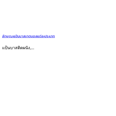
ลักษณะแป้นบาสเกตบอลแต่ละประเภท
แป้นบาสติดผนัง,...