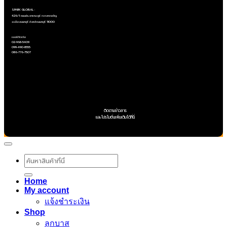
SPARK GLOBAL :
426/1 ถนนประชาราษฎร์ ต.ตลาดขวัญ
อ.เมืองนนทบุรี จังหวัดนนทบุรี 11000
เบอร์ติดต่อ
02-968-5409
099-490-8555
086-776-7507
ติดตามข่าวสาร
และโปรโมชั่นเพิ่มเติมได้ที่นี่
ค้นหา:
Home
My account
แจ้งชำระเงิน
Shop
ลูกบาส