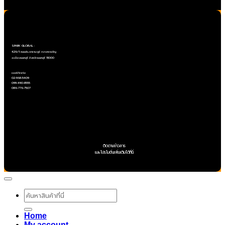
Copyright ©SPARK GLOBAL Co.,Ltd
SPARK GLOBAL :
426/1 ถนนประชาราษฎร์ ต.ตลาดขวัญ
อ.เมืองนนทบุรี จังหวัดนนทบุรี 11000
เบอร์ติดต่อ
02-968-5409
099-490-8555
086-776-7507
ติดตามข่าวสาร
และโปรโมชั่นเพิ่มเติมได้ที่นี่
ค้นหา:
Home
My account