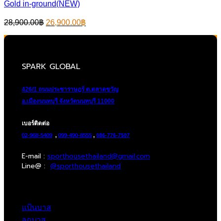
Gold in-ground(NEW)
Original
Current
28,900.00
฿
26,900.00
฿
price
price
was:
is:
28,900.00฿.
26,900.00฿.
SPARK GLOBAL
426/1 ถนนประชาราษฎร์ ต.ตลาดขวัญ
อ.เมืองนนทบุรี จังหวัดนนทบุรี 11000
เบอร์ติดต่อ
02-968-5409
,
099-490-8555
,
086-776-7507
E-mail :
sporthousethailand@gmail.com
Line@ :
@sporthousethailand
แป้นบาส
ลูกบาส