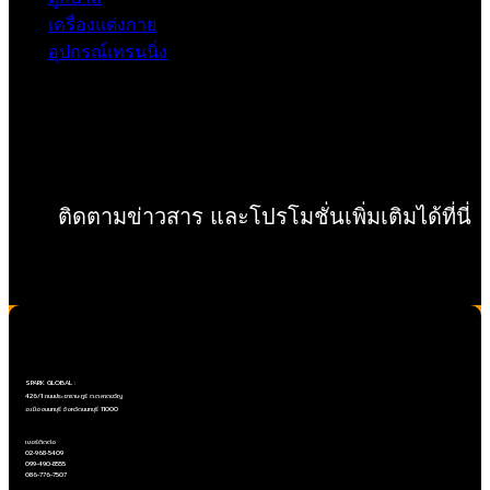
เครื่องแต่งกาย
อุปกรณ์เทรนนิ่ง
ติดตามข่าวสาร และโปรโมชั่นเพิ่มเติมได้ที่นี่
Copyright ©SPARK GLOBAL Co.,Ltd
SPARK GLOBAL :
426/1 ถนนประชาราษฎร์ ต.ตลาดขวัญ
อ.เมืองนนทบุรี จังหวัดนนทบุรี 11000
เบอร์ติดต่อ
02-968-5409
099-490-8555
086-776-7507