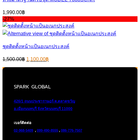
1,990.00
฿
-27%
ชุดติดตั้งหน้าแป้นอเนกประสงค์
Original
Current
1,500.00
฿
1,100.00
฿
price
price
was:
is:
1,500.00฿.
1,100.00฿.
SPARK GLOBAL
426/1 ถนนประชาราษฎร์ ต.ตลาดขวัญ
อ.เมืองนนทบุรี จังหวัดนนทบุรี 11000
เบอร์ติดต่อ
02-968-5409
,
099-490-8555
,
086-776-7507