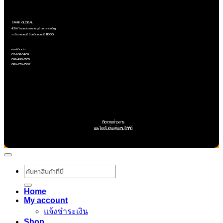
Copyright ©SPARK GLOBAL Co.,Ltd
SPARK GLOBAL :
426/1 ถนนประชาราษฎร์ ต.ตลาดขวัญ
อ.เมืองนนทบุรี จังหวัดนนทบุรี 11000
เบอร์ติดต่อ
02-968-5409
099-490-8555
086-776-7507
ติดตามข่าวสาร
และโปรโมชั่นเพิ่มเติมได้ที่นี่
ค้นหา:
Home
My account
แจ้งชำระเงิน
Shop