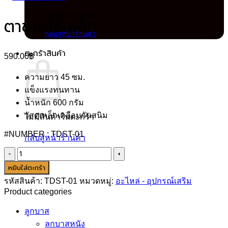
ไม่มีสินค้าในตะกร้า
ตาข่ายโซ่เหล็ก
กลับสู่หน้าร้านค้า
ตะกร้าสินค้า
590.00
฿
ความยาว 45 ซม.
แข็งแรงทนทาน
น้ำหนัก 600 กรัม
วัสดุเหล็กเคลือบกันสนิม
ไม่มีสินค้าในตะกร้า
#NUMBER : TDST-01
กลับสู่หน้าร้านค้า
จำนวน
ตาข่าย
หยิบใส่ตะกร้า
โซ่
รหัสสินค้า:
TDST-01
หมวดหมู่:
อะไหล่ - อุปกรณ์เสริม
เหล็ก
Product categories
ชิ้น
ลูกบาส
ลูกบาสหนัง