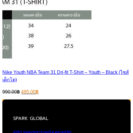
Nike Youth NBA Team 31 Dri-fit T-Shirt – Youth – Black (ไซส์
เด็กโต)
Original
Current
990.00
฿
495.00
฿
price
price
was:
is:
990.00฿.
495.00฿.
SPARK GLOBAL
426/1 ถนนประชาราษฎร์ ต.ตลาดขวัญ