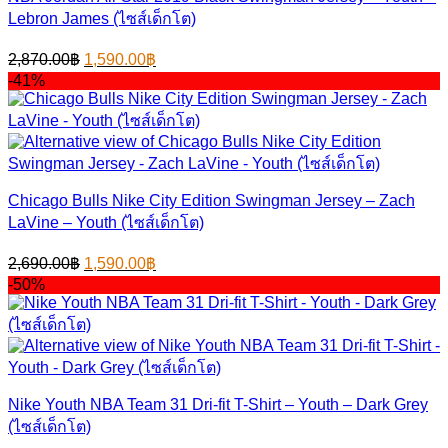
Lebron James (ไซส์เด็กโต)
Original
Current
2,870.00
฿
1,590.00
฿
price
price
-41%
was:
is:
2,870.00฿.
1,590.00฿.
Chicago Bulls Nike City Edition Swingman Jersey – Zach
LaVine – Youth (ไซส์เด็กโต)
Original
Current
2,690.00
฿
1,590.00
฿
price
price
-50%
was:
is:
2,690.00฿.
1,590.00฿.
Nike Youth NBA Team 31 Dri-fit T-Shirt – Youth – Dark Grey
(ไซส์เด็กโต)