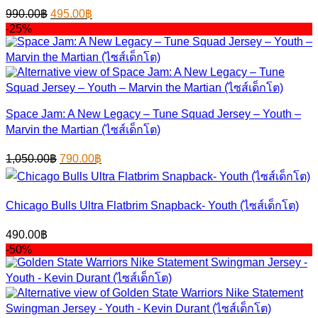
Original
Current
990.00
฿
495.00
฿
price
price
-25%
was:
is:
990.00฿.
495.00฿.
Space Jam: A New Legacy – Tune Squad Jersey – Youth –
Marvin the Martian (ไซส์เด็กโต)
Original
Current
1,050.00
฿
790.00
฿
price
price
was:
is:
1,050.00฿.
790.00฿.
Chicago Bulls Ultra Flatbrim Snapback- Youth (ไซส์เด็กโต)
490.00
฿
-50%