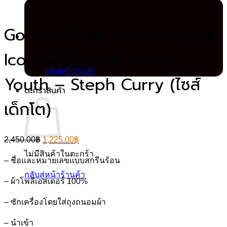
Golden State Warriors Nike
Icon Swingman Jersey –
ไม่มีสินค้าในตะกร้า
กลับสู่หน้าร้านค้า
Youth – Steph Curry (ไซส์
ตะกร้าสินค้า
เด็กโต)
Original
Current
2,450.00
฿
1,225.00
฿
price
price
ไม่มีสินค้าในตะกร้า
was:
is:
–
ชื่อและหมายเลขแบบสกรีนร้อน
2,450.00฿.
1,225.00฿.
กลับสู่หน้าร้านค้า
–
ผ้าโพลีเอสเตอร์ 100%
–
ซักเครื่องโดยใส่ถุงถนอมผ้า
–
นำเข้า