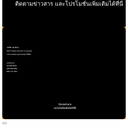
ติดตามข่าวสาร และโปรโมชั่นเพิ่มเติมได้ที่นี่
Copyright ©SPARK GLOBAL Co.,Ltd
SPARK GLOBAL :
426/1 ถนนประชาราษฎร์ ต.ตลาดขวัญ
อ.เมืองนนทบุรี จังหวัดนนทบุรี 11000
เบอร์ติดต่อ
02-968-5409
099-490-8555
086-776-7507
ติดตามข่าวสาร
และโปรโมชั่นเพิ่มเติมได้ที่นี่