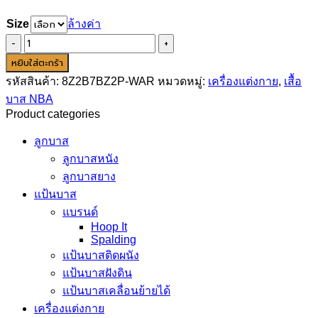
Size
ล้างค่า
จำนวน
Golden
หยิบใส่ตะกร้า
State
รหัสสินค้า:
8Z2B7BZ2P-WAR
หมวดหมู่:
เครื่องแต่งกาย
,
เสื้อ
Warriors
Nike
บาส NBA
Icon
Product categories
Swingman
Jersey
ลูกบาส
-
ลูกบาสหนัง
Youth
-
ลูกบาสยาง
Steph
แป้นบาส
Curry
แบรนด์
(ไซส์
Hoop It
เด็ก
Spalding
โต)
แป้นบาสติดผนัง
ชิ้น
แป้นบาสฝังดิน
แป้นบาสเคลื่อนย้ายได้
เครื่องแต่งกาย