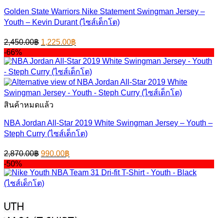
Golden State Warriors Nike Statement Swingman Jersey –
Youth – Kevin Durant (ไซส์เด็กโต)
Original
Current
2,450.00
฿
1,225.00
฿
price
price
-66%
was:
is:
2,450.00฿.
1,225.00฿.
สินค้าหมดแล้ว
NBA Jordan All-Star 2019 White Swingman Jersey – Youth –
Steph Curry (ไซส์เด็กโต)
Original
Current
2,870.00
฿
990.00
฿
price
price
-50%
was:
is:
2,870.00฿.
990.00฿.