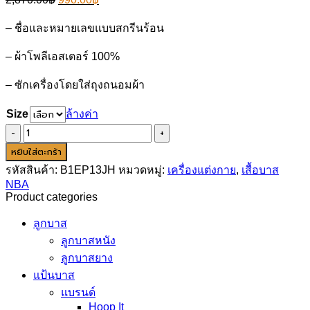
price
price
was:
is:
–
ชื่อและหมายเลขแบบสกรีนร้อน
2,870.00฿.
990.00฿.
–
ผ้าโพลีเอสเตอร์ 100%
–
ซักเครื่องโดยใส่ถุงถนอมผ้า
Size
ล้างค่า
จำนวน
NBA
หยิบใส่ตะกร้า
Jordan
รหัสสินค้า:
B1EP13JH
หมวดหมู่:
เครื่องแต่งกาย
,
เสื้อบาส
All-
Star
NBA
2019
Product categories
White
Swingman
ลูกบาส
Jersey
ลูกบาสหนัง
-
ลูกบาสยาง
Youth
-
แป้นบาส
James
แบรนด์
Harden
Hoop It