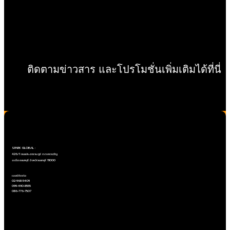
ติดตามข่าวสาร และโปรโมชั่นเพิ่มเติมได้ที่นี่
Copyright ©SPARK GLOBAL Co.,Ltd
SPARK GLOBAL :
426/1 ถนนประชาราษฎร์ ต.ตลาดขวัญ
อ.เมืองนนทบุรี จังหวัดนนทบุรี 11000
เบอร์ติดต่อ
02-968-5409
099-490-8555
086-776-7507