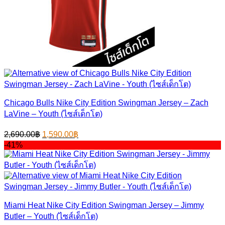
Chicago Bulls Nike City Edition Swingman Jersey – Zach
LaVine – Youth (ไซส์เด็กโต)
Original
Current
2,690.00
฿
1,590.00
฿
price
price
-41%
was:
is:
2,690.00฿.
1,590.00฿.
Miami Heat Nike City Edition Swingman Jersey – Jimmy
Butler – Youth (ไซส์เด็กโต)