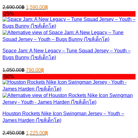
Original
Current
2,690.00
฿
1,590.00
฿
price
price
-25%
was:
is:
2,690.00฿.
1,590.00฿.
Space Jam: A New Legacy – Tune Squad Jersey – Youth –
Bugs Bunny (ไซส์เด็กโต)
Original
Current
1,050.00
฿
790.00
฿
price
price
-50%
was:
is:
1,050.00฿.
790.00฿.
Houston Rockets Nike Icon Swingman Jersey – Youth –
James Harden (ไซส์เด็กโต)
Original
Current
2,450.00
฿
1,225.00
฿
price
price