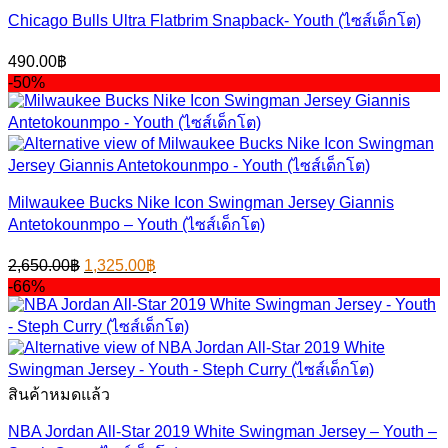
Chicago Bulls Ultra Flatbrim Snapback- Youth (ไซส์เด็กโต)
490.00
฿
-50%
Milwaukee Bucks Nike Icon Swingman Jersey Giannis
Antetokounmpo – Youth (ไซส์เด็กโต)
Original
Current
2,650.00
฿
1,325.00
฿
price
price
-66%
was:
is:
2,650.00฿.
1,325.00฿.
สินค้าหมดแล้ว
NBA Jordan All-Star 2019 White Swingman Jersey – Youth –