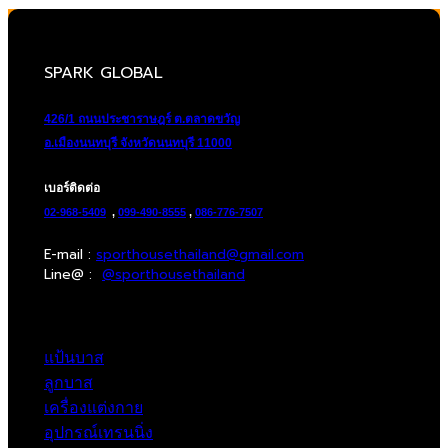
was:
is:
2,450.00฿.
1,225.00฿.
SPARK GLOBAL
426/1 ถนนประชาราษฎร์ ต.ตลาดขวัญ
อ.เมืองนนทบุรี จังหวัดนนทบุรี 11000
เบอร์ติดต่อ
02-968-5409
,
099-490-8555
,
086-776-7507
E-mail :
sporthousethailand@gmail.com
Line@ :
@sporthousethailand
แป้นบาส
ลูกบาส
เครื่องแต่งกาย
อุปกรณ์เทรนนิ่ง