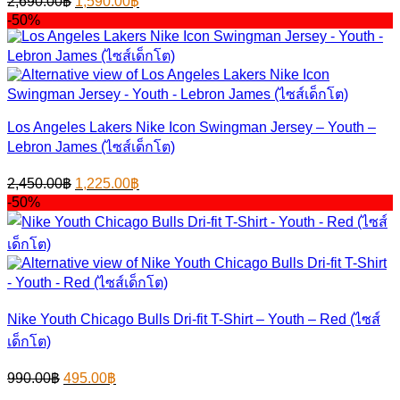
2,690.00
฿
1,590.00
฿
price
price
-50%
was:
is:
2,690.00฿.
1,590.00฿.
Los Angeles Lakers Nike Icon Swingman Jersey – Youth –
Lebron James (ไซส์เด็กโต)
Original
Current
2,450.00
฿
1,225.00
฿
price
price
-50%
was:
is:
2,450.00฿.
1,225.00฿.
Nike Youth Chicago Bulls Dri-fit T-Shirt – Youth – Red (ไซส์
เด็กโต)
Original
Current
990.00
฿
495.00
฿
price
price