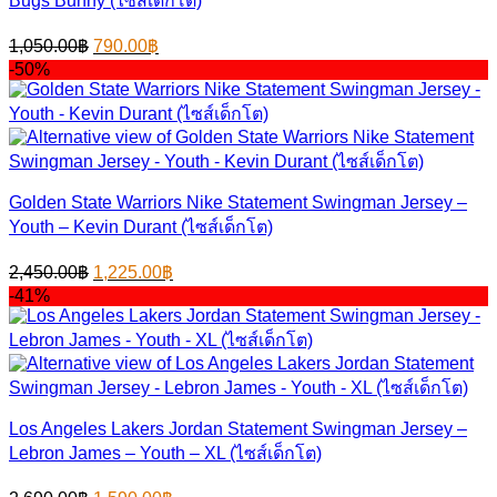
Bugs Bunny (ไซส์เด็กโต)
Original
Current
1,050.00
฿
790.00
฿
price
price
-50%
was:
is:
1,050.00฿.
790.00฿.
Golden State Warriors Nike Statement Swingman Jersey –
Youth – Kevin Durant (ไซส์เด็กโต)
Original
Current
2,450.00
฿
1,225.00
฿
price
price
-41%
was:
is:
2,450.00฿.
1,225.00฿.
Los Angeles Lakers Jordan Statement Swingman Jersey –
Lebron James – Youth – XL (ไซส์เด็กโต)
Original
Current