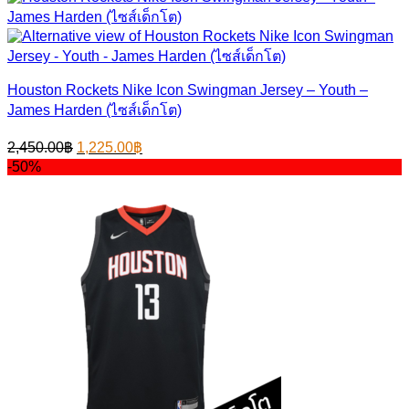
Houston Rockets Nike Icon Swingman Jersey – Youth –
James Harden (ไซส์เด็กโต)
Original
Current
2,450.00
฿
1,225.00
฿
price
price
-50%
was:
is:
2,450.00฿.
1,225.00฿.