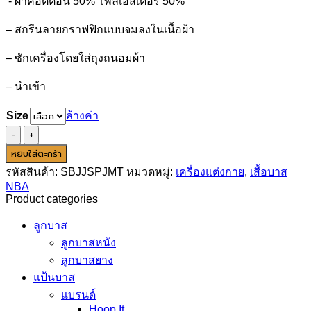
‘- ผ้าคอตตอน 50% โพลีเอสเตอร์ 50%
1,050.00฿.
790.00฿.
– สกรีนลายกราฟฟิกแบบจมลงในเนื้อผ้า
–
ซักเครื่องโดยใส่ถุงถนอมผ้า
–
นำเข้า
Size
ล้างค่า
จำนวน
Space
หยิบใส่ตะกร้า
Jam:
รหัสสินค้า:
SBJJSPJMT
หมวดหมู่:
เครื่องแต่งกาย
,
เสื้อบาส
A
New
NBA
Legacy
Product categories
–
Tune
ลูกบาส
Squad
ลูกบาสหนัง
Jersey
ลูกบาสยาง
–
Youth
แป้นบาส
–
แบรนด์
Marvin
Hoop It
the