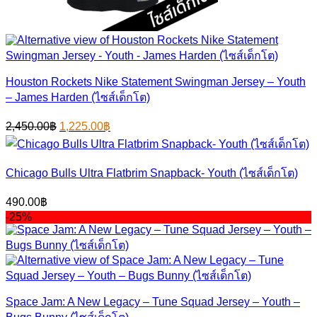
Houston Rockets Nike Statement Swingman Jersey – Youth
– James Harden (ไซส์เด็กโต)
Original
Current
2,450.00
฿
1,225.00
฿
price
price
was:
is:
2,450.00฿.
1,225.00฿.
Chicago Bulls Ultra Flatbrim Snapback- Youth (ไซส์เด็กโต)
490.00
฿
-25%
Space Jam: A New Legacy – Tune Squad Jersey – Youth –