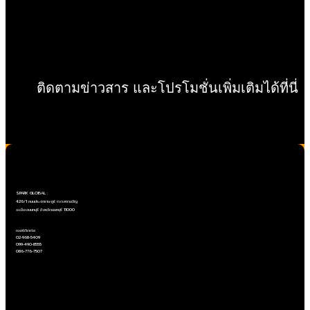
ติดตามข่าวสาร และโปรโมชั่นเพิ่มเติมได้ที่นี่
Copyright ©SPARK GLOBAL Co.,Ltd
SPARK GLOBAL :
426/1 ถนนประชาราษฎร์ ต.ตลาดขวัญ
อ.เมืองนนทบุรี จังหวัดนนทบุรี 11000
เบอร์ติดต่อ
02-968-5409
099-490-8555
086-776-7507