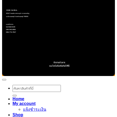
SPARK GLOBAL :
426/1 ถนนประชาราษฎร์ ต.ตลาดขวัญ
อ.เมืองนนทบุรี จังหวัดนนทบุรี 11000
เบอร์ติดต่อ
02-968-5409
099-490-8555
086-776-7507
ติดตามข่าวสาร
และโปรโมชั่นเพิ่มเติมได้ที่นี่
ค้นหา:
Home
My account
แจ้งชำระเงิน
Shop