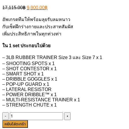
Original
Current
17,115.00
฿
9,900.00
฿
price
price
was:
is:
อัพเกรดทีมให้พร้อมลุยรับลมหนาว
17,115.00฿.
9,900.00฿.
กับเซ็ตฝึกร่างกายและประสาทสัมผัส
เพิ่มประสิทธิภาพในทุกท่วงท่า
ใน 1 set ประกอบไปด้วย
– 3LB RUBBER TRAINER Size 3 และ Size 7 x 1
– SHOOTING SPOTS x 1
– SHOT CONTESTOR x 1
– SMART SHOT x 1
– DRIBBLE GOGGLES x 1
– POP-UP GUARD x 1
– LATERAL RESISTOR
– POWER DRIBBLE™ x 1
– MULTI-RESISTANCE TRAINER x 1
– STRENGTH CHUTE x 1
จำนวน
SPALDING
หยิบใส่ตะกร้า
Training