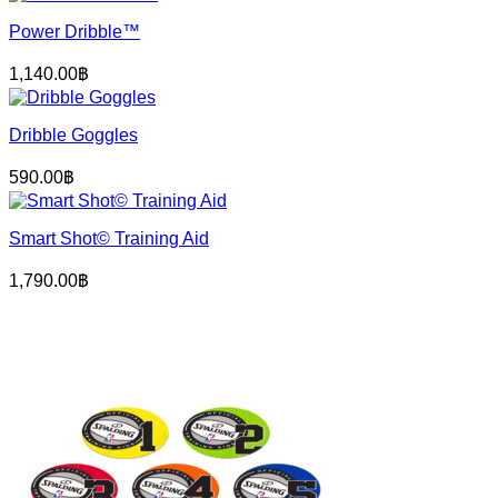
Power Dribble™
1,140.00
฿
Dribble Goggles
590.00
฿
Smart Shot© Training Aid
1,790.00
฿